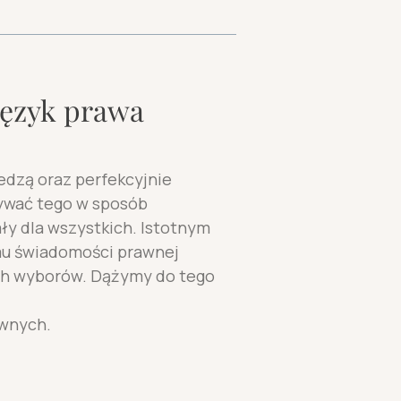
 język prawa
edzą oraz perfekcyjnie
ywać tego w sposób
ały dla wszystkich. Istotnym
mu świadomości prawnej
ich wyborów. Dążymy do tego
awnych.