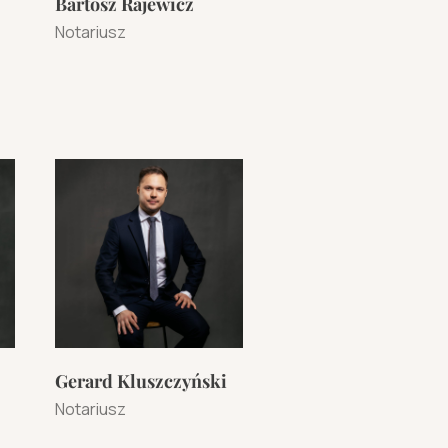
Bartosz Rajewicz
Notariusz
Gerard Kluszczyński
Notariusz