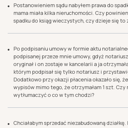
Nie rozstrzyga ona o skutkach podpisanego doku
Postanowieniem sądu nabyłem prawa do spadk
urzędowej. Stwierdza tylko, że dany dokument 
mama miała kilka nieruchomości. Czy powinie
określona osoba. Jeśli klient stwierdzi w obecnośc
spadku do ksiąg wieczystych, czy dzieje się to
dokumentu jest mu znana, obecność tłumacza prz
W przypadku procedury, którą związane są sądy 
W myśl uchwały SN z dnia 19.11.2010 r. III CZP 82/
który wpis dokonywany jest z urzędu, a przeważa
badania zgodności z prawem treści dokumentu, n
Dlatego Spadkobiercy powinni niezwłocznie po
Po podpisaniu umowy w formie aktu notarialn
złożony, zwłaszcza jeśli dokument jest sporządz
postanowienia Sądu o stwierdzeniu nabycia spad
podpisanej przeze mnie umowy, gdyż notariusz s
poświadczenia dziedziczenia sporządzonego prz
oryginał i on zostaje w kancelarii a ja otrzymał
odpowiedni wniosek o wpis prawa własności do
którym podpisał się tylko notariusz i przystawi
(Wydział Ksiąg Wieczystych).
Dodatkowo przy okazji płacenia okazało się, że
wypisów mimo tego, że otrzymałam 1 szt. Czy 
wytłumaczyć o co w tym chodzi?
Zgodnie z art. 95 ustawy z dnia 14 lutego 1991 rok
aktów notarialnych nie mogą być wydawane poza
to znaczy poza kancelarię notarialną. Tak zwany 
Chciałabym sprzedać niezabudowaną działkę. 