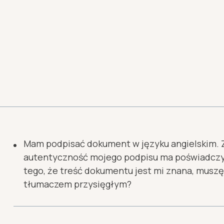
Mam podpisać dokument w języku angielskim. Z
autentyczność mojego podpisu ma poświadczy
tego, że treść dokumentu jest mi znana, muszę 
tłumaczem przysięgłym?
Istotą tej czynności jest złożenie własnoręczn
przez osobę, której tożsamość została uprzednio