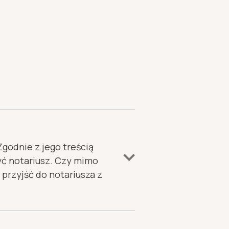
godnie z jego treścią
ć notariusz. Czy mimo
przyjść do notariusza z
ego podpisu na dokumencie
 stwierdzona przez notariusza.