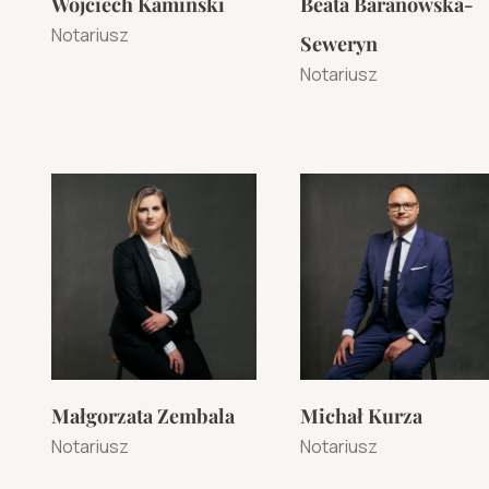
Wojciech Kamiński
Beata Baranowska-
Notariusz
Seweryn
Notariusz
Małgorzata Zembala
Michał Kurza
Notariusz
Notariusz