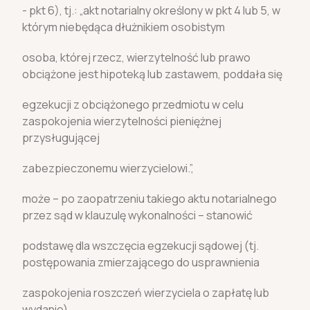
- pkt 6), tj.: „akt notarialny określony w pkt 4 lub 5, w
którym niebędąca dłużnikiem osobistym
osoba, której rzecz, wierzytelność lub prawo
obciążone jest hipoteką lub zastawem, poddała się
egzekucji z obciążonego przedmiotu w celu
zaspokojenia wierzytelności pieniężnej
przysługującej
zabezpieczonemu wierzycielowi.”,
może – po zaopatrzeniu takiego aktu notarialnego
przez sąd w klauzulę wykonalności – stanowić
podstawę dla wszczęcia egzekucji sądowej (tj.
postępowania zmierzającego do usprawnienia
zaspokojenia roszczeń wierzyciela o zapłatę lub
wydanie).